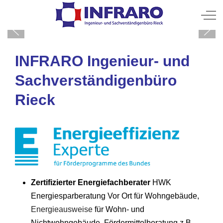
Mobile Menu Toggle
Off
INFRARO Ingenieur- und
Sachverständigenbüro
Rieck
Zertifizierter Energiefachberater
HWK
Energiesparberatung Vor Ort für Wohngebäude,
Energieausweise
für Wohn- und
Nichtwohngebäude, Fördermittelberatung z.B.